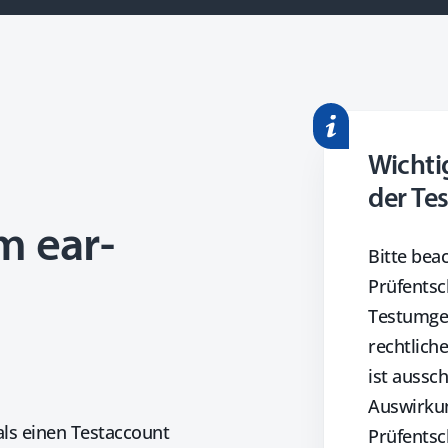
Wichti
der T
 ear-
Bitte beac
Prüfentsc
Testumgeb
rechtlich
ist aussch
Auswirkun
ls einen Testaccount
Prüfentsc