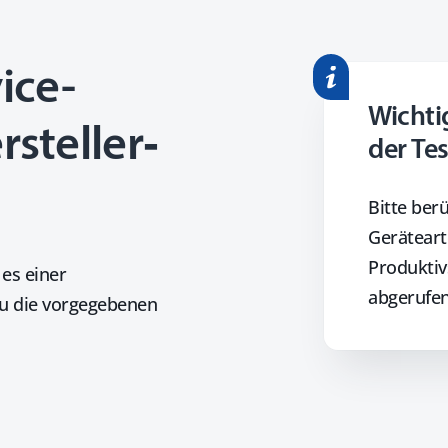
ice-
Wichti
rsteller­
der T
Bitte berü
Geräteart
Produktiv
 es einer
abgerufen
zu die vorgegebenen